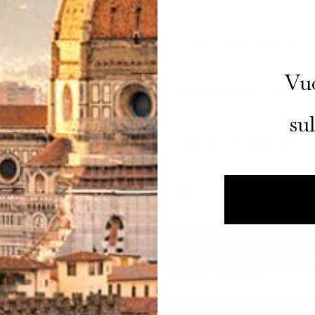
Nome
Vuo
Cognome
su
 mondo
Email
ovità,
eventi
nti dei nostri store.
Con l’invio acconsenti a rice
promozionali da Barone Firen
annullare in qualsiasi mome
cliccando il link di disiscrizio
Termini e condizioni
.