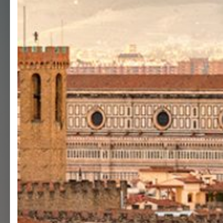
Benvenuto nel
Barone Firenze
Iscriviti ora e ricevi in anteprima
n
esclusivi
e
offerte dedicate
ai clie