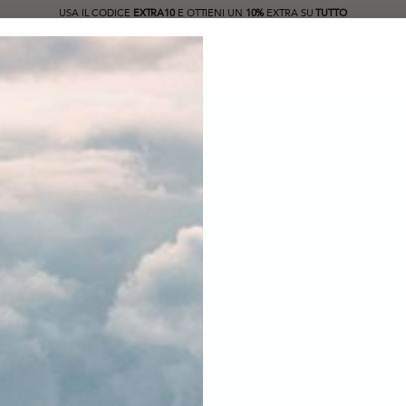
USA IL CODICE
EXTRA10
E OTTIENI UN
10%
EXTRA SU
TUTTO
Cosa stai cercando?
LANGUAGE