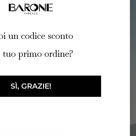
i un codice sconto
l tuo primo ordine?
SÌ, GRAZIE!
vere Email ed SMS informativi e
ze, anche automatizzati. Puoi
nto rispondendo STOP o
ne.
Informativa Privacy
&