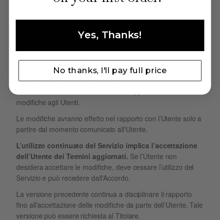
sono e restano di esclusiva proprietà del Titolare o dei suoi
licenzianti e sono tutelati ai sensi della normativa e dei trattati
internazionali applicabili alla proprietà intellettuale.
Yes, Thanks!
Modifiche dei Termini
No thanks, I'll pay full price
Il Titolare si riserva il diritto di modificare i Termini in ogni
momento. In tal caso, il Titolare darà opportuna notizia delle
modifiche agli Utenti.
Le modifiche avranno effetto nel rapporto con l’Utente solo a
partire dal momento comunicato all'Utente.
L’utilizzo continuato del Servizio implica l’accettazione
dell’Utente dei Termini aggiornati.
Se l’Utente non
desidera accettare le modifiche, deve cessare l’utilizzo del
Servizio e può recedere dall'Accordo.
La versione precedente continua a disciplinare il rapporto
fino all’accettazione delle modifiche da parte dell’Utente. Tale
versione può essere richiesta al Titolare.